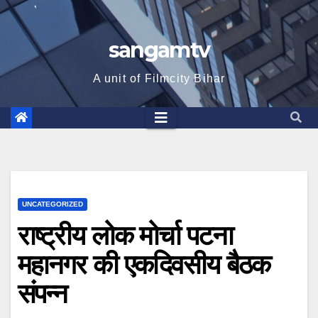
sangamtv
A unit of Filmcity Bihar
UNCATEGORIZED
राष्ट्रीय लोक मोर्चा पटना
महानगर की एकदिवसीय बैठक
संपन्न