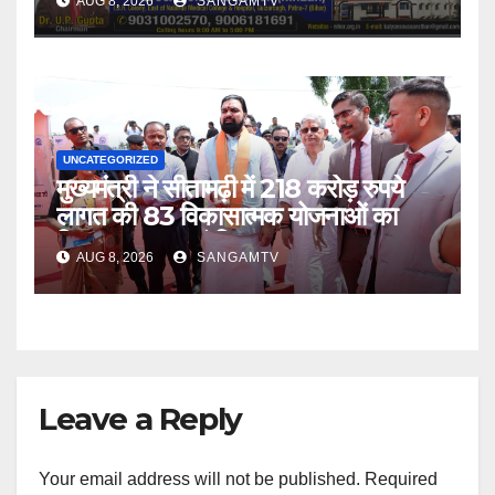
AUG 8, 2026
SANGAMTV
UNCATEGORIZED
मुख्यमंत्री ने सीतामढ़ी में 218 करोड़ रुपये
लागत की 83 विकासात्मक योजनाओं का
किया उद्घाटन एवं शिलान्यास
AUG 8, 2026
SANGAMTV
Leave a Reply
Your email address will not be published.
Required