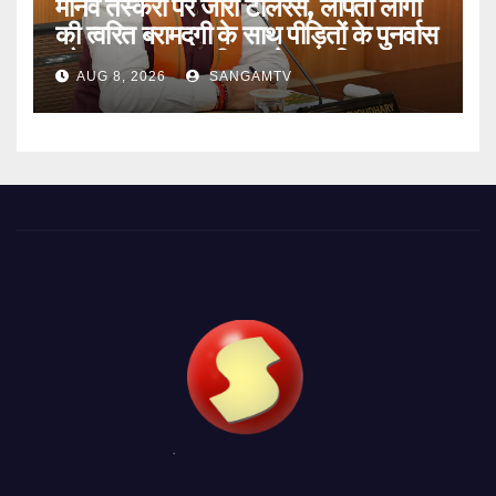
मानव तस्करी पर जीरो टॉलरेंस, लापता लोगों
की त्वरित बरामदगी के साथ पीड़ितों के पुनर्वास
और सम्मानजनक जीवन को प्राथमिकता :
AUG 8, 2026
SANGAMTV
मुख्यमंत्री