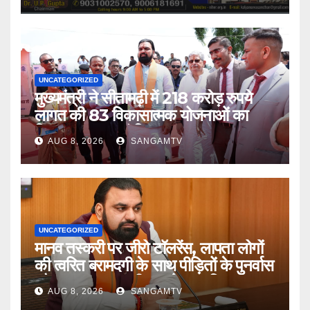
UNCATEGORIZED
मुख्यमंत्री ने सीतामढ़ी में 218 करोड़ रुपये
लागत की 83 विकासात्मक योजनाओं का
किया उद्घाटन एवं शिलान्यास
AUG 8, 2026
SANGAMTV
UNCATEGORIZED
मानव तस्करी पर जीरो टॉलरेंस, लापता लोगों
की त्वरित बरामदगी के साथ पीड़ितों के पुनर्वास
और सम्मानजनक जीवन को प्राथमिकता :
AUG 8, 2026
SANGAMTV
मुख्यमंत्री