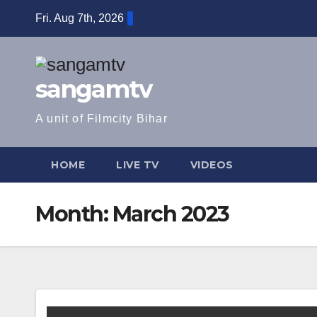
Skip
Fri. Aug 7th, 2026
to
content
sangamtv
A unit of Filmcity Bihar
HOME
LIVE TV
VIDEOS
Month:
March 2023