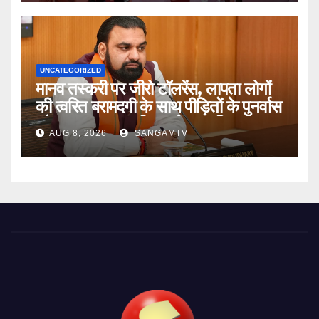
UNCATEGORIZED
मानव तस्करी पर जीरो टॉलरेंस, लापता लोगों
की त्वरित बरामदगी के साथ पीड़ितों के पुनर्वास
और सम्मानजनक जीवन को प्राथमिकता :
AUG 8, 2026
SANGAMTV
मुख्यमंत्री