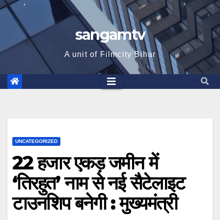
sangamtv
A unit of Filmcity Bihar
UNCATEGORIZED
22 हजार एकड़ जमीन में
‘तिरहुत’ नाम से नई सैटेलाइट
टाउनशिप बनेगी : मुख्यमंत्री