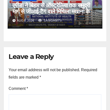
एपीडा ने बिहार से ऑस्ट्रेलिया तक समुद्री
मार्ग से जीआई-टैग वाले मिथिला मखाना के
पहली बार निर्यात की सुविधा प्रदान की
AUG 8, 2026
SANGAMTV
Leave a Reply
Your email address will not be published.
Required
fields are marked
*
Comment
*