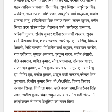
आलोक हर्ष, राज किशोर सिंह, कैसर खां, प्रभात द्वेदी आसिफ
गफूर आदित्य पासवान, रीता सिंह, सुधा मिश्रा, मधुरेन्द्र सिंह,
अरविन्द लाल रजक, शशि रंजन, आशुतोष शर्मा मधुबाला, मंजीत
आनन्द साहू, अखिलेश्वर सिंह मनोज मेहता, ललन कुमार, मनीष
सिन्हा उदय शंकर पटेल, वैद्यनाथ शर्मा, सत्येन्द्र पासवान,
अश्विनी कुमार, संतोष कुमार श्रीवास्तव वसी अख्तर, सुदय
शर्मा, वैद्यनाथ बैठा, शंकर स्वरूप, सत्येन्द्र कुमार सिंह, विमलेश
तिवारी, निधि पाण्डेय, मिथिलेश शर्मा मधुकर, रमाशंकर पाण्डेय,
राज छविराज, मृणाल अनामय, प्रदुम्न यादव, नदीम अंसारी,
मो0 कामरान, अमित कुमार, सोनू अग्रवाल, संस्कार यादव,
राजनन्दन कुमार, अमित कुमार,रूपन झा, अनूप कुमार नवेन्दु
झा, मिहिर झा, मंजीत कुमार, अब्दुल वकी सज्जन,नरेन्द्र सिंह
कुशवाहा, दिलीप कुमार सिंह, बी0के0सिंह, विजय किशोर
प्रसाद सिन्हा, निकिता भगत, डा0 वरूण शर्मा,चित्तरंजन सिंह
पतन, सतीश कुमार चंदन,राहुल पासवान समेत बड़ी संख्या में
कांग्रेसजन ने महान विभूतियों को नमन किया।