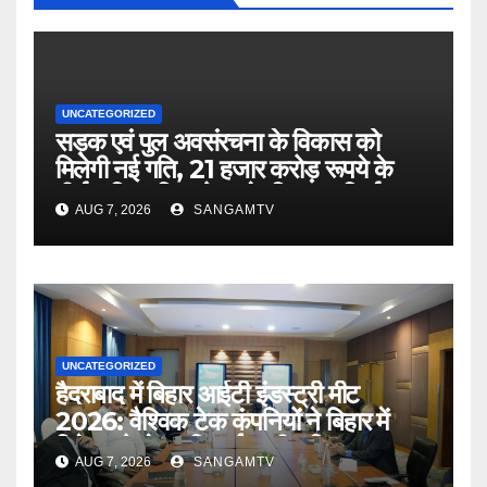
UNCATEGORIZED
सड़क एवं पुल अवसंरचना के विकास को
मिलेगी नई गति, 21 हजार करोड़ रूपये के
दीर्घकालिक वित्त पोषण के लिए पथ निर्माण
AUG 7, 2026
SANGAMTV
विभाग और नाबार्ड के बीच समझौता :
मुख्यमंत्री
UNCATEGORIZED
हैदराबाद में बिहार आईटी इंडस्ट्री मीट
2026: वैश्विक टेक कंपनियों ने बिहार में
निवेश को लेकर दिखाई गहरी रुचि
AUG 7, 2026
SANGAMTV