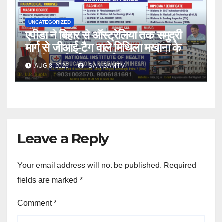
UNCATEGORIZED
एपीडा ने बिहार से ऑस्ट्रेलिया तक समुद्री
मार्ग से जीआई-टैग वाले मिथिला मखाना के
पहली बार निर्यात की सुविधा प्रदान की
AUG 8, 2026
SANGAMTV
Leave a Reply
Your email address will not be published.
Required
fields are marked
*
Comment
*