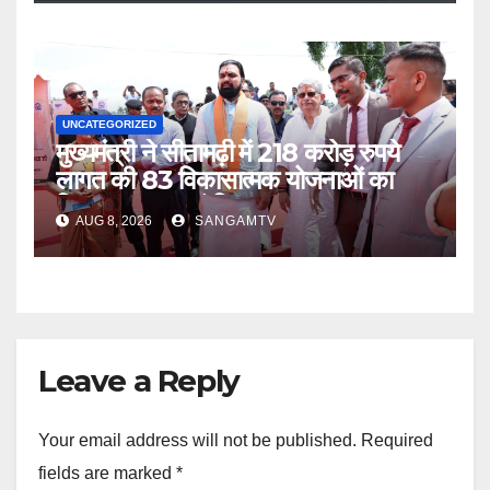
UNCATEGORIZED
मुख्यमंत्री ने सीतामढ़ी में 218 करोड़ रुपये
लागत की 83 विकासात्मक योजनाओं का
किया उद्घाटन एवं शिलान्यास
AUG 8, 2026
SANGAMTV
Leave a Reply
Your email address will not be published.
Required
fields are marked
*