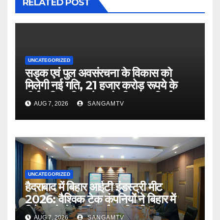
RELATED POST
UNCATEGORIZED
सड़क एवं पुल अवसंरचना के विकास को
मिलेगी नई गति, 21 हजार करोड़ रूपये के
दीर्घकालिक वित्त पोषण के लिए पथ निर्माण
AUG 7, 2026
SANGAMTV
विभाग और नाबार्ड के बीच समझौता :
मुख्यमंत्री
UNCATEGORIZED
हैदराबाद में बिहार आईटी इंडस्ट्री मीट
2026: वैश्विक टेक कंपनियों ने बिहार में
निवेश को लेकर दिखाई गहरी रुचि
AUG 7, 2026
SANGAMTV