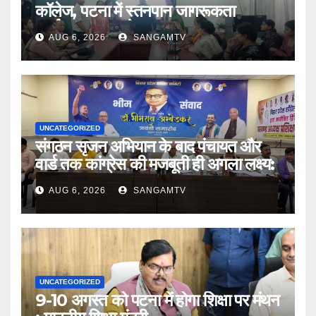
कॉलेज, पटना में स्तनपान जागरूकता
कार्यक्रम का आयोजन
AUG 6, 2026
SANGAMTV
UNCATEGORIZED
संगठन सृजन अभियान के बाद पंचायत और
वार्ड तक कांग्रेस की मजबूती ही अगला लक्ष्य:
कृष्णा अल्लावारू
AUG 6, 2026
SANGAMTV
UNCATEGORIZED
9-10 अगस्त को पटना में होगा शिक्षा पर मंथन