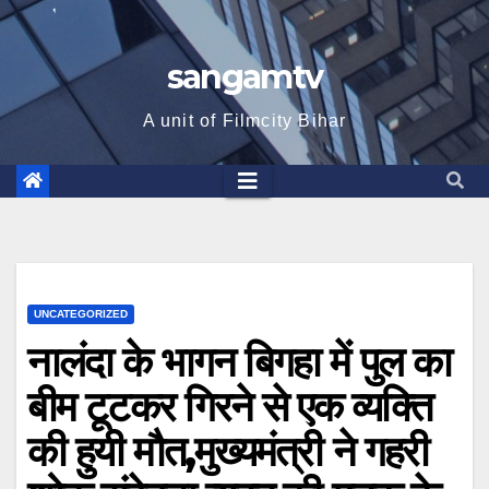
sangamtv
A unit of Filmcity Bihar
UNCATEGORIZED
नालंदा के भागन बिगहा में पुल का
बीम टूटकर गिरने से एक व्यक्ति
की हुयी मौत,मुख्यमंत्री ने गहरी