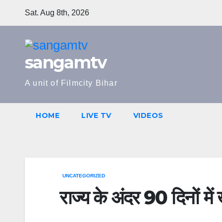
Skip
Sat. Aug 8th, 2026
to
content
sangamtv
A unit of Filmcity Bihar
HOME
LIVE TV
VIDEOS
UNCATEGORIZED
राज्य के अंदर 90 दिनों में