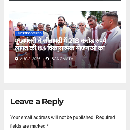
UNCATEGORIZED
मुख्यमंत्री ने सीतामढ़ी में 218 करोड़ रुपये
लागत की 83 विकासात्मक योजनाओं का
किया उद्घाटन एवं शिलान्यास
AUG 8, 2026
SANGAMTV
Leave a Reply
Your email address will not be published.
Required
fields are marked
*