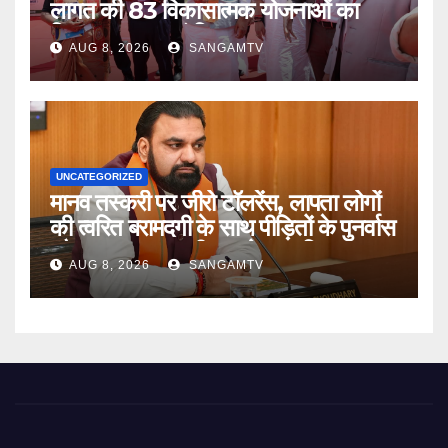
लागत की 83 विकासात्मक योजनाओं का
किया उद्घाटन एवं शिलान्यास
AUG 8, 2026
SANGAMTV
UNCATEGORIZED
मानव तस्करी पर जीरो टॉलरेंस, लापता लोगों
की त्वरित बरामदगी के साथ पीड़ितों के पुनर्वास
और सम्मानजनक जीवन को प्राथमिकता :
AUG 8, 2026
SANGAMTV
मुख्यमंत्री