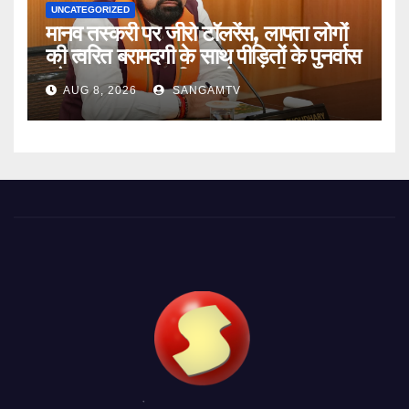
UNCATEGORIZED
मानव तस्करी पर जीरो टॉलरेंस, लापता लोगों
की त्वरित बरामदगी के साथ पीड़ितों के पुनर्वास
और सम्मानजनक जीवन को प्राथमिकता :
AUG 8, 2026
SANGAMTV
मुख्यमंत्री