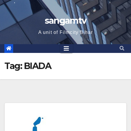
sangamtv
A unit of Filmcity Bihar
Tag:
BIADA