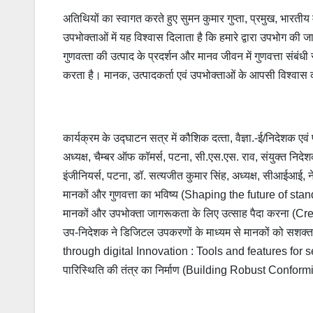
अतिथियों का स्‍वागत करते हुए सुमन कुमार गुप्‍ता, प्रमुख, भारती
उपभोक्‍ताओं में यह विश्‍वास दिलाता है कि हमारे द्वारा उपभोग की जाने 
गुणवत्‍ता की उत्‍पाद के प्रदर्शन और मानव जीवन में गुणवत्ता संबं
करता है। मानक, उत्‍पादकर्ता एवं उपभोक्‍ताओं के आपसी विश्‍वास क
कार्यक्रम के उद्घाटन सत्र में कौशिक दत्‍ता, वैज्ञा.-ई/निदेशक ए
अध्‍यक्ष, चैम्‍बर ऑफ कॉमर्स, पटना, सी.एस.एस. राव, संयुक्‍त न
इंजीनियर्स, पटना, डॉ. सत्‍यजीत कुमार सिंह, अध्‍यक्ष, सीआईआई, न
मानकों और गुणवत्ता का भविष्य (Shaping the future of stand
मानकों और उपभोक्ता जागरूकता के लिए उत्‍साह पैदा करना 
उप-निदेशक ने डिजिटल उपकरणों के माध्यम से मानकों को सश
through digital Innovation : Tools and features for seam
पारिस्थिति की तंत्र का निर्माण (Building Robust Confor