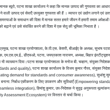
य मानक ब्‍यूरो, पटना शाखा कार्यालय ने कहा कि मानक उत्‍पाद की गुणवत्‍ता का आधार
वाली उत्‍पाद एवं सेवाऍं उपयुक्‍त गुणवत्‍ता की हैं । व्‍यापार एवं उद्योग लगाने एवं उत्‍
धी समस्‍याओं के समाधान की दिशा में मानक सतत हमारे जीवन में हमारी तमाम अपेक्षओं 
ो बढ़ाने एवं उसे संवर्धित करने की दिशा में एक सेतु की भूमिका निभाता है ।
वं प्रमुख, पटना शाखा प्रयोगशाला, के.पी.एस. केशरी, बीआईए के अध्यक्ष, सुभाष पटवा
िदेशक, एम.एस.एम.ई., डीएफओ, पटना, जयप्रकाश नारायण, अध्‍यक्ष, बिहार इंस्टीट्य
े भी व्‍याख्‍यान दिया।पटना शाखा प्रयोगशाला के मनोज बी. चव्‍हाण, संयुक्‍त निदेशक
ards and quality), पटना शाखा कार्यालय के विजय कुमार गौरव, संयुक्‍त निदेश
(Creating demand for standards and consumer awareness), सुधांशु सु
क्त बनाना: निर्बाध एकीकरण के लिए उपकरण और सुविधाएँ (Empowering stand
less integration), हिमांशु कुमार, उप-निदेशक ने सुदृढ़ अनुरूपता मूल्यांकन
mity Assessment Ecosystem) पर विस्‍तार से चर्चा किया।