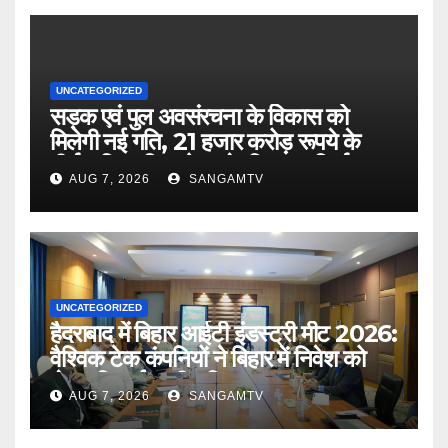
UNCATEGORIZED
सड़क एवं पुल अवसंरचना के विकास को
मिलेगी नई गति, 21 हजार करोड़ रूपये के
दीर्घकालिक वित्त पोषण के लिए पथ निर्माण
AUG 7, 2026
SANGAMTV
विभाग और नाबार्ड के बीच समझौता :
मुख्यमंत्री
UNCATEGORIZED
हैदराबाद में बिहार आईटी इंडस्ट्री मीट 2026:
वैश्विक टेक कंपनियों ने बिहार में निवेश को
लेकर दिखाई गहरी रुचि
AUG 7, 2026
SANGAMTV