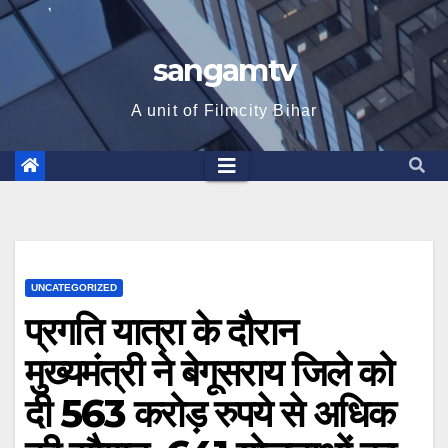
sangamtv
A unit of Filmcity Bihar
UNCATEGORIZED
प्रगति यात्रा के दौरान
मुख्यमंत्री ने बेगूसराय जिले को
दी 563 करोड़ रुपये से अधिक