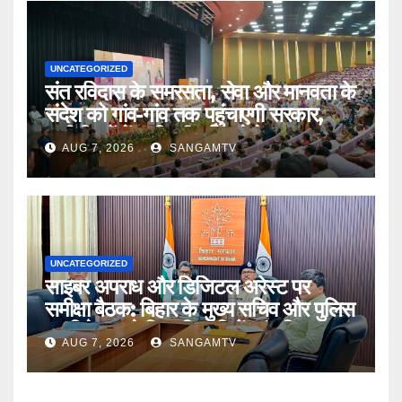
UNCATEGORIZED
संत रविदास के समरसता, सेवा और मानवता के
संदेश को गांव-गांव तक पहुंचाएगी सरकार,
सभी जिलों में सावित्रीबाई फुले के नाम पर खुल
AUG 7, 2026
SANGAMTV
रहा है आवासीय विद्यालय : मुख्यमंत्री
UNCATEGORIZED
साइबर अपराध और डिजिटल अरेस्ट पर
समीक्षा बैठक: बिहार के मुख्य सचिव और पुलिस
महानिदेशक ने जिलाधिकारियों एवं पुलिस
AUG 7, 2026
SANGAMTV
अधीक्षकों के साथ की उच्च स्तरीय बैठक