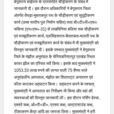
बेगूसराय बाईपास के प्रस्तावित चौड़ीकरण के संबंध में
जानकारी दी। इस दौरान अधिकारियों ने बेगूसराय जिला
अंतर्गत तेघड़ा-मुबारकपुर पथ के चौड़ीकरण एवं सुदृढ़ीकरण
कार्य (उच्च स्तरीय पुल निर्माण सहित) तथा बी०टी०पी०एस०
चकिया (एन०एच०-31) से लखमिनिया बलिया तक चौड़ीकरण
एवं मजबूतीकरण कार्य, दलसिंहसराय-कैदराबाद-मालती पथ के
चौड़ीकरण एवं मजबूतीकरण कार्य के संबंध में भी मुख्यमंत्री को
विस्तृत जानकारी दी। इसके पश्चात् मुख्यमंत्री ने बेगूसराय
जिले के मंझौल अनुमंडल के चेरियाबरियारपुर प्रखंड स्थित
कावर झील का एरियल सर्वे किया। इसके बाद मुख्यमंत्री ने
1053.33 लाख रुपये की लागत वाली 75 शैय्या वाले
अनुमंडलीय अस्पताल, मंझौल का शिलापट्ट अनावरण एवं
फीता काटकर उद्घाटन किया। उद्घाटन करने के पश्चात्
मुख्यमंत्री ने अस्पताल का निरीक्षण भी किया और वहां की
व्यवस्थाओं की विस्तृत जानकारी ली। इस दौरान नर्सिंग डेस्क,
एक्सरे कक्ष, ओ०पी०डी०, प्रसव कक्ष, अल्ट्रासाउंड कक्ष,
टीकाकरण केंद्र आदि का जायजा लिया। मुख्यमंत्री ने हरी