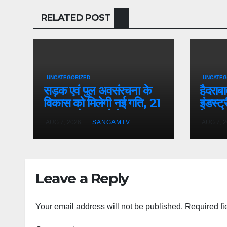
RELATED POST
UNCATEGORIZED
UNCATEG
सड़क एवं पुल अवसंरचना के
हैदराब
विकास को मिलेगी नई गति, 21
इंडस्ट
हजार करोड़ रूपये के
टेक कंप
AUG 7, 2026
SANGAMTV
AUG 7, 
दीर्घकालिक वित्त पोषण के लिए
को लेक
पथ निर्माण विभाग और नाबार्ड
के बीच समझौता : मुख्यमंत्री
Leave a Reply
Your email address will not be published.
Required fi