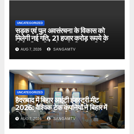
UNCATEGORIZED
सड़क एवं पुल अवसंरचना के विकास को
मिलेगी नई गति, 21 हजार करोड़ रूपये के
दीर्घकालिक वित्त पोषण के लिए पथ निर्माण
AUG 7, 2026
SANGAMTV
विभाग और नाबार्ड के बीच समझौता :
मुख्यमंत्री
UNCATEGORIZED
हैदराबाद में बिहार आईटी इंडस्ट्री मीट
2026: वैश्विक टेक कंपनियों ने बिहार में
निवेश को लेकर दिखाई गहरी रुचि
AUG 7, 2026
SANGAMTV