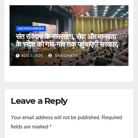
UNCATEGORIZED
संत रविदास के समरसता, सेवा और मानवता
के संदेश को गांव-गांव तक पहुंचाएगी सरकार,
सभी जिलों में सावित्रीबाई फुले के नाम पर
AUG 7, 2026
SANGAMTV
खुल रहा है आवासीय विद्यालय : मुख्यमंत्री
Leave a Reply
Your email address will not be published.
Required
fields are marked
*