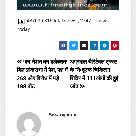
487039 816 total views
, 2742 1 views
today
Post
‘वन नेशन वन इलेक्शन’
अग्रवाल चैरिटेबल ट्रस्ट
बिल लोकसभा में पेश, पक्ष में
के निःशुल्क चिकित्सा
navigation
269 और विरोध में पडे़
शिविर में 111लोगों की हुई
198 वोट
जांच
By
sangamtv