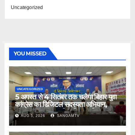
Uncategorized
YOU MISSED
UNCATEGORIZED
5 अगस्त से 4 सितंबर तक चलेगा बिहार युवा
कांग्रेस का डिजिटल सदस्यता अभियान,
संगठनात्मक चुनाव की प्रक्रिया भी शुरू
AUG 5, 2026
SANGAMTV