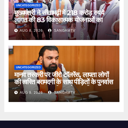
UNCATEGORIZED
मुख्यमंत्री ने सीतामढ़ी में 218 करोड़ रुपये
लागत की 83 विकासात्मक योजनाओं का
किया उद्घाटन एवं शिलान्यास
AUG 8, 2026
SANGAMTV
UNCATEGORIZED
मानव तस्करी पर जीरो टॉलरेंस, लापता लोगों
की त्वरित बरामदगी के साथ पीड़ितों के पुनर्वास
और सम्मानजनक जीवन को प्राथमिकता :
AUG 8, 2026
SANGAMTV
मुख्यमंत्री