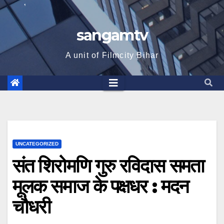
sangamtv
A unit of Filmcity Bihar
UNCATEGORIZED
संत शिरोमणि गुरु रविदास समता
मूलक समाज के पक्षधर : मदन
चौधरी