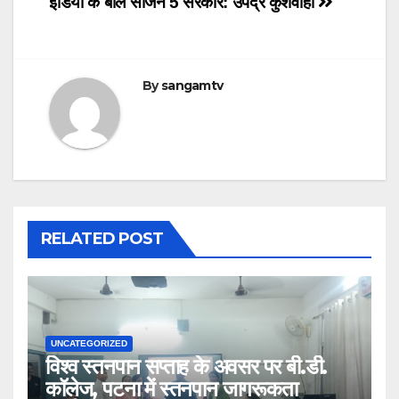
इंडिया के बोल सीजन 5
सरकार: उपेंद्र कुशवाहा
By
sangamtv
RELATED POST
UNCATEGORIZED
विश्व स्तनपान सप्ताह के अवसर पर बी.डी.
कॉलेज, पटना में स्तनपान जागरूकता