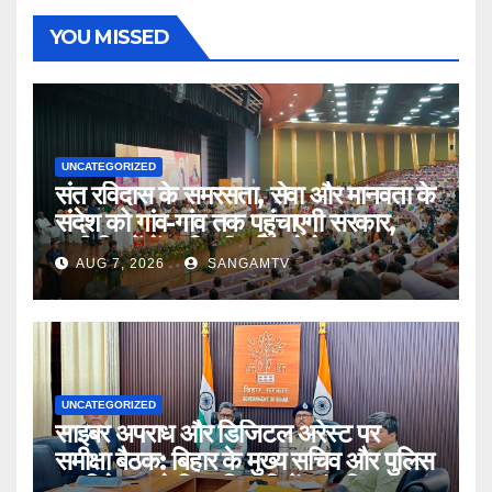
YOU MISSED
UNCATEGORIZED
संत रविदास के समरसता, सेवा और मानवता के
संदेश को गांव-गांव तक पहुंचाएगी सरकार,
सभी जिलों में सावित्रीबाई फुले के नाम पर खुल
AUG 7, 2026
SANGAMTV
रहा है आवासीय विद्यालय : मुख्यमंत्री
UNCATEGORIZED
साइबर अपराध और डिजिटल अरेस्ट पर
समीक्षा बैठक: बिहार के मुख्य सचिव और पुलिस
महानिदेशक ने जिलाधिकारियों एवं पुलिस