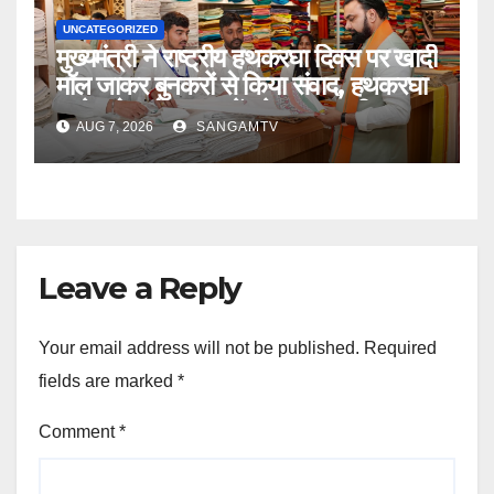
UNCATEGORIZED
मुख्यमंत्री ने राष्ट्रीय हथकरघा दिवस पर खादी
मॉल जाकर बुनकरों से किया संवाद, हथकरघा
उद्योग से जुड़े कामगारों को सरकार की तरफ
AUG 7, 2026
SANGAMTV
से हरसंभव मदद का दिया भरोसा
Leave a Reply
Your email address will not be published.
Required
fields are marked
*
Comment
*