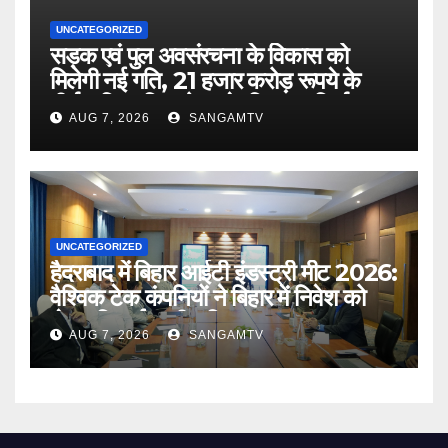
UNCATEGORIZED
सड़क एवं पुल अवसंरचना के विकास को
मिलेगी नई गति, 21 हजार करोड़ रूपये के
दीर्घकालिक वित्त पोषण के लिए पथ निर्माण
AUG 7, 2026
SANGAMTV
विभाग और नाबार्ड के बीच समझौता :
मुख्यमंत्री
UNCATEGORIZED
हैदराबाद में बिहार आईटी इंडस्ट्री मीट 2026:
वैश्विक टेक कंपनियों ने बिहार में निवेश को
लेकर दिखाई गहरी रुचि
AUG 7, 2026
SANGAMTV